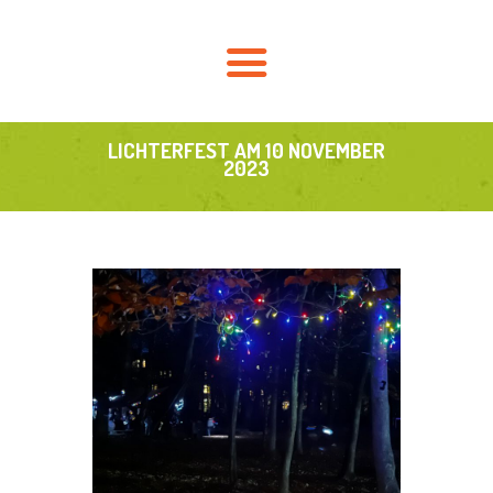
HOME
AKTUELLES
ÜBER UNS
FÖRDERVEREIN
LICHTERFEST AM 10 NOVEMBER
2023
SCHULLEBEN
KONTAKT