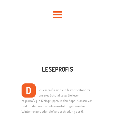
HOME
AKTUELLES
ÜBER UNS
FÖRDERVEREIN
LESEPROFIS
SCHULLEBEN
KONTAKT
LESEPROFIS
D
ie Leseprofis sind ein fester Bestandteil
unseres Schulalltags: Sie lesen
regelmäßig in Kleingruppen in den Saph-Klassen vor
und moderieren Schulveranstaltungen wie das
Winterkonzert oder die Verabschiedung der 6.