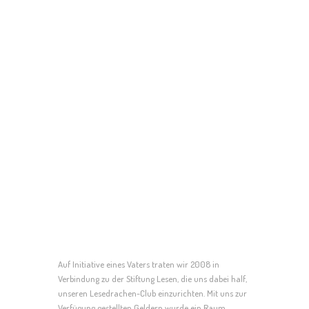
Hallo wir sind Charlotte und Josepha und wir
sind Leseprofis. Wir lesen jeden Donnerstag in
Klasse S2 vor.
in der
der ersten Stunde
Bis jetzt haben wir die Bücher „Hockuspokus
in der Hexen Schule“, „Das Dschungel Buch“,
„die drei !!!“ und „Prinzessin Pfiffigunde“
vorgelesen.
und Charlotte, 11
Ich, Josepha, 10 Jahre alt,
lesen privat sehr gerne.
Jahre alt,
LEST MEHR über Josephas und Charlottes
Blog.
Buchempfehlungen im
Auf Initiative eines Vaters traten wir 2008 in
Verbindung zu der Stiftung Lesen, die uns dabei half,
unseren Lesedrachen-Club einzurichten. Mit uns zur
Verfügung gestellten Geldern wurde ein Raum