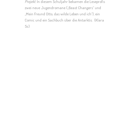
Projekt
. In diesem Schuljahr bekamen die Leseprofis
zwei neue Jugendromane („Beast Changers“ und
„Mein Freund Otto, das wilde Leben und ich“), ein
Comic und ein Sachbuch über die Antarktis.
(Klara
5c)
Hallo wir sind Athena und Rebecca!
Wir sind in der AG Leseprofis. Das Lesen
macht uns sehr viel Spaß. Wir lesen
mittwochs in der Saphklasse S4 vor. Wir sind
Diese Bücher lesen wir
beide neun Jahre alt.
aktuell in der S4 vor: „Die kleine Hexe“ und
„Die Olchis“.
Unsere Hobbys sind: Lesen und Reiten.
Deutsch und
Unsere Lieblingsfächer sind:
Sport
Hallo wir sind die Leseprofis